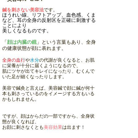
鍼を刺さない美容法
です。
ほうれい線、リフトアップ、血色感、くま
など、耳の全身の反射区を正確に刺激する
ことにより
美しくなるものです。
「
顔は内臓の鏡
」という言葉もあり、全身
の健康状態が顔に表れます。
全身の血行
や
水分
の代謝が良くなると、お肌
に栄養が十分に届くようになるので、
肌にツヤが出てキレイになったり、むくんで
いた足が細くなったりします。
美容で鍼灸と言えば、
美容鍼で顔に鍼が何十
本も刺さっているのをイメージする方もいる
かもしれません。
ですが、顔はからだの一部ですから、全身状
態が良くなれば、
お顔に刺さなくとも
美容効果
は出ます！