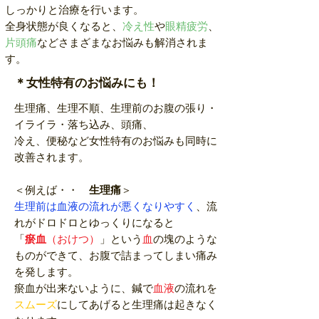
しっかりと治療を行います。
全身状態が良くなると、
冷え性
や
眼精疲労
、
片頭痛
などさまざまなお悩みも解消されま
す。
＊女性特有のお悩みにも！
生理痛、生理不順、生理前のお腹の張り・
イライラ・落ち込み、
頭痛、
冷え、便秘など女性特有のお悩みも同時に
改善されます。
＜例えば・・
生理痛
＞
生理前は血液の流れが悪くなりやすく
、流
れがドロドロとゆっくりになると
「
瘀血
（おけつ）
」という
血
の塊のような
ものができて、お腹で詰まってしまい痛み
を発します。
瘀血が出来ないように、鍼で
血液
の流れを
スムーズ
にしてあげると
生理痛は起きなく