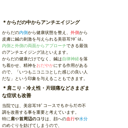
＊からだの中からアンチエイジング
からだの
内側
から健康状態を整え、
外側
から
皮膚に鍼の刺激を与えられる美容耳ﾂﾎﾞは、
内側と外側の両面からアプローチ
できる最強
のアンチエイジング法といえます。
からだの健康だけでなく、鍼は
自律神経
を落
ち着かせ、精神を
おだやか
にする作用がある
ので、「いつもニコニコとした感じの良い人
だな」という印象を与えることもできます。
＊肩こり・冷え性・片頭痛などさまざま
な症状も改善
当院では、美容耳ﾂﾎﾞコースでもからだの不
調を改善する事を重要と考えています
。
特に
肩
や
首周辺のコリ
は、顔への
血行
や
水分
のめぐりを妨げてしまうので、