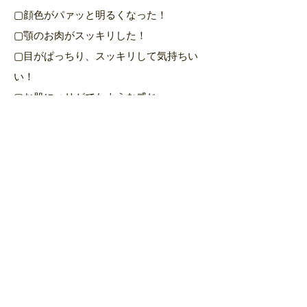
▢顔色がパァッと明るくなった！
▢顎のお肉がスッキリした！
▢目がぱっちり、スッキリして気持ちい
い！
▢お肌にハリがでたような感じ♪
▢ほうれい線がうすくなってきた！
▢足のむくみがとれて細くなった。足首
がでてきた！
▢いつも足がだるかったけれど軽くなっ
た♪
▢靴がワンサイズ小さくなった！
▢よく眠れるようになった！
・・・など
美容面のみならず、様々な面で