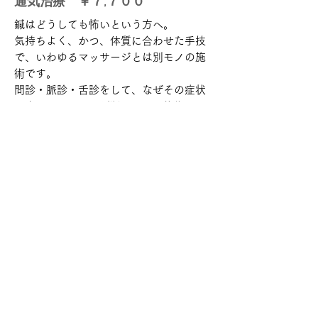
​通気治療 ￥７‚７００
鍼はどうしても怖いという方へ。
気持ちよく、かつ、体質に合わせた手技
で、いわゆるマッサージとは別モノの施
術です。
​問診・脈診・舌診をして、なぜその症状
が出ているのかを判断してから施術に入
ります。
当院の通気手技療法は筋肉ではなく、ツ
ボや経絡に働きかけているので、肩こ
り・腰痛だけでなく、低血圧、冷え性、
生理痛などの婦人科疾患、精神的な症状
まで幅広く対応できます。
（
約60分
※お体の状況や症状の程度に
より多少前後します）
当院の治療方針について詳しくは
コチラ