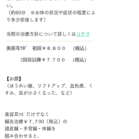
い。
（約60分 ※お体の状況や症状の程度によ
り多少前後します）
​当院の治療方針について詳しくは
コチラ
美容耳ﾂﾎﾞ 初回￥８,８００ （税込）
2回目以降￥７‚７００ （税込）
【お顔】
（ほうれい線、リフトアップ、血色感、く
すみ、目が小さくなった、など）
​美容耳ﾂﾎﾞだけでなく
鍼灸治療￥７,７00（税込）の
頭皮鍼・手背鍼・体鍼を
組み合わせると、